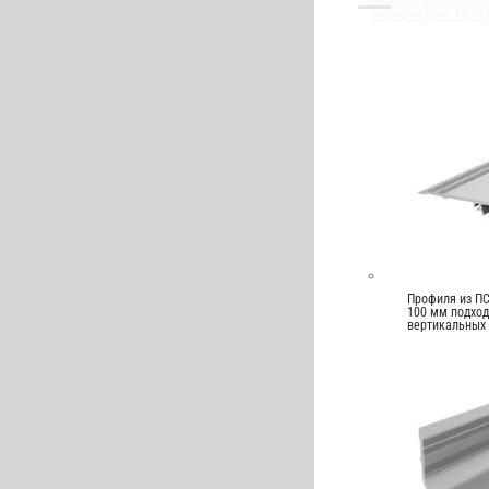
Неэксплуатируемые. 
модификации. Монт
Профиля из ПС
100 мм подход
вертикальных