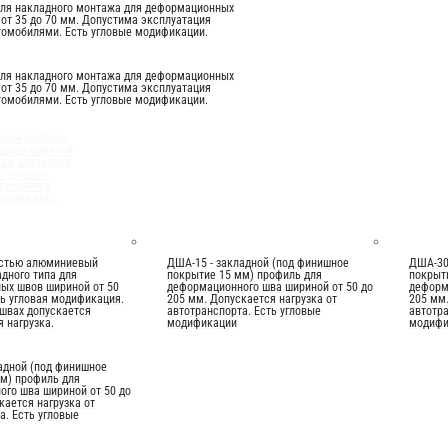
иля накладного монтажа для деформационных
от 35 до 70 мм. Допустима эксплуатация
томобилями. Есть угловые модификации.
иля накладного монтажа для деформационных
от 35 до 70 мм. Допустима эксплуатация
томобилями. Есть угловые модификации.
евый профиль
 швов шириной
таж закладной
ь угловые
пускается
овыми авто.
остью алюминиевый
ДША-15 - закладной (под финишное
ДША-30
дного типа для
покрытие 15 мм) профиль для
покрыт
ых швов шириной от 50
деформационного шва шириной от 50 до
деформ
ть угловая модификация.
205 мм. Допускается нагрузка от
205 мм.
швах допускается
автотранспорта. Есть угловые
автотра
 нагрузка.
модификации
модифи
адной (под финишное
м) профиль для
го шва шириной от 50 до
кается нагрузка от
а. Есть угловые