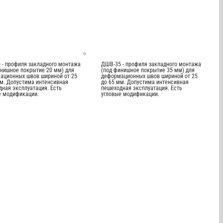
 - профиля закладного монтажа
ДШВ-35 - профиля закладного монтажа
инишное покрытие 20 мм) для
(под финишное покрытие 35 мм) для
ационных швов шириной от 25
деформационных швов шириной от 25
мм. Допустима интенсивная
до 65 мм. Допустима интенсивная
дная эксплуатация. Есть
пешеходная эксплуатация. Есть
е модификации.
угловые модификации.