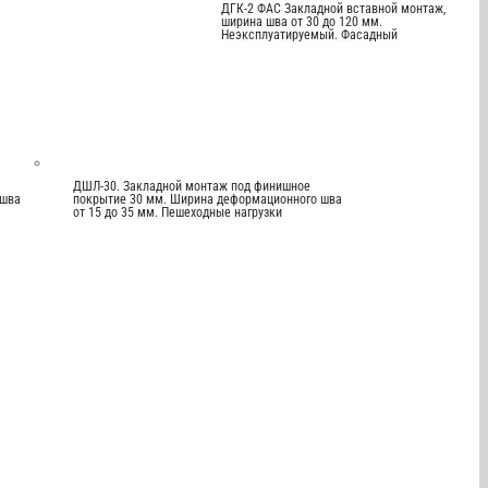
ДГК-2 ФАС Закладной вставной монтаж,
ширина шва от 30 до 120 мм.
Неэксплуатируемый. Фасадный
ДШЛ-30. Закладной монтаж под финишное
 шва
покрытие 30 мм. Ширина деформационного шва
от 15 до 35 мм. Пешеходные нагрузки