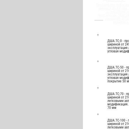
Профиля для деформ
шириной до 335 мм.
эксплуатация л
транспортом. Монтаж
накладной. Есть
модифика
ДША.ТС-0 - п
шириной от 24
эксплуатация 
угловая моди
ДША.ТС-50 - 
шириной от 21
эксплуатация 
угловая модиф
покрытие 50 
ДША.ТС-70 - 
шириной от 21
легковыми авт
модификация.
70 мм
ДША.ТС-100 -
шириной от 21
легковыми авт