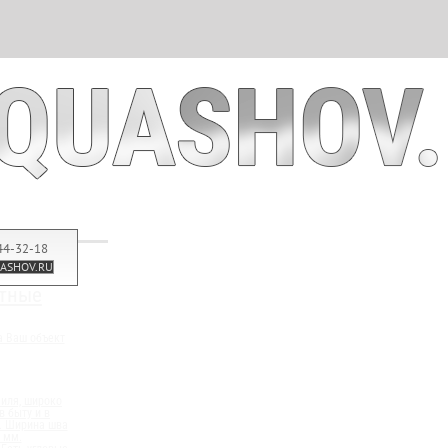
44-32-18
ASHOV.RU
тные
а Ваш объект
иля, широко
 быту и в
. Ширина шва
0 мм.