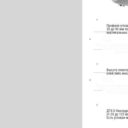
Профиля угло
30 до 90 мм п
вертикальных
ПЛ
Простые алюминиевые
бытовых и комм
помещени
Высота плинту
клей либо мех
ДГК
Профиля для швов шир
125 мм. Есть угловые
Неэкспулатир
ДГК-0 Накладн
от 20 до 125 
Есть угловая 