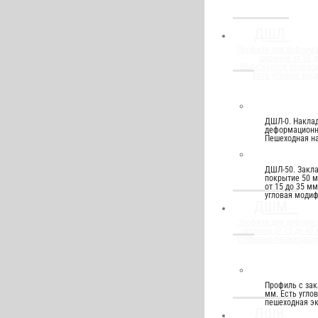
ДШЛ
Профили для деформ
шириной от 20 д
Допускается пешеход
Есть угловые мод
ДШЛ-0. Накла
деформационны
Пешеходная на
ДШЛ-50. Закл
покрытие 50 
от 15 до 35 м
угловая моди
ДШМ
Профиля для деформ
шириной от 15 до 40
степенью пешеходной
Профиль с за
мм. Есть угло
пешеходная эк
ДШВ