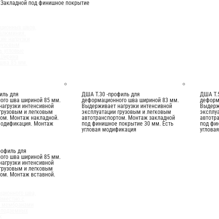
 Закладной под финишное покрытие
ционных швов,
 алюминия.
ие нагрузки
рузовым
ь угловые
 Ширина
шва 85 мм.
иль для
ДША Т.30 -профиль для
ДША Т.
ого шва шириной 85 мм.
деформационного шва шириной 83 мм.
деформ
нагрузки интенсивной
Выдерживает нагрузки интенсивной
Выдерж
грузовым и легковым
эксплуатации грузовым и легковым
эксплу
ом. Монтаж накладной.
автотранспортом. Монтаж закладной
автотр
модификация. Монтаж
под финишное покрытие 30 мм. Есть
под фи
угловая модификация
углова
рофиль для
ого шва шириной 85 мм.
нагрузки интенсивной
грузовым и легковым
ом. Монтаж вставной.
ционного шва,
вместно с
и мембранами
 подземных
к