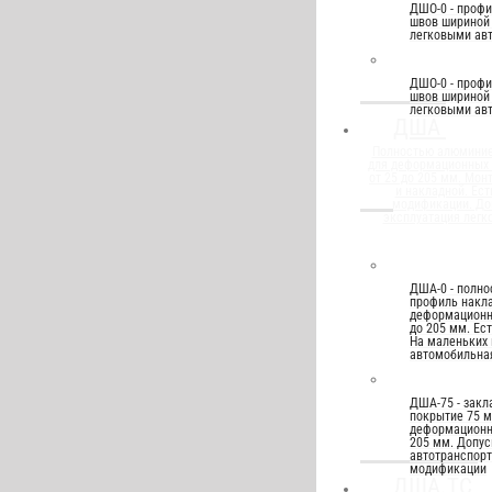
ДШО-0 - проф
швов шириной 
легковыми ав
ДШО-0 - проф
швов шириной 
легковыми ав
ДША
Полностью алюмини
для деформационных
от 25 до 205 мм. Мон
и накладной. Ест
модификации. До
эксплуатация легк
ДША-0 - полн
профиль накла
деформационн
до 205 мм. Ес
На маленьких 
автомобильная
ДША-75 - закл
покрытие 75 м
деформационно
205 мм. Допус
автотранспорт
модификации
ДША.ТС