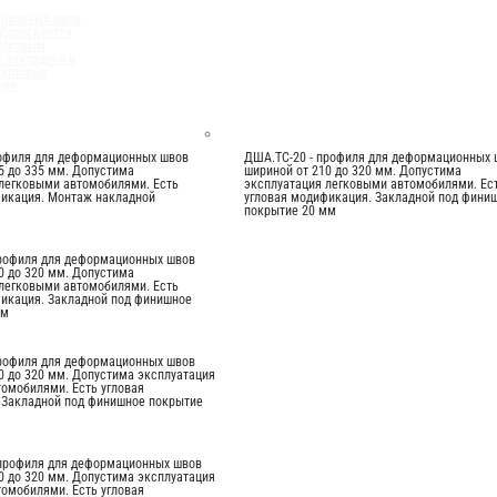
ационных швов
 Допускается
егковым
 закладной и
 угловые
ции
рофиля для деформационных швов
ДША.ТС-20 - профиля для деформационных 
5 до 335 мм. Допустима
шириной от 210 до 320 мм. Допустима
легковыми автомобилями. Есть
эксплуатация легковыми автомобилями. Ес
фикация. Монтаж накладной
угловая модификация. Закладной под фини
покрытие 20 мм
профиля для деформационных швов
0 до 320 мм. Допустима
легковыми автомобилями. Есть
икация. Закладной под финишное
мм
профиля для деформационных швов
0 до 320 мм. Допустима эксплуатация
омобилями. Есть угловая
 Закладной под финишное покрытие
 профиля для деформационных швов
0 до 320 мм. Допустима эксплуатация
омобилями. Есть угловая