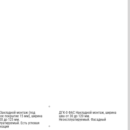
 Закладной монтаж (под
ДГК-0 ФАС Накладной монтаж, ширина
ое покрытие 15 мм), ширина
шва от 30 до 120 мм.
20 до 125 мм.
Неэксплуатируемый. Фасадный
луатируемый. Есть угловая
кация