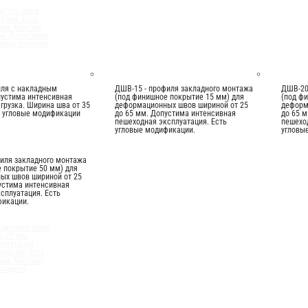
йства швов
70 мм. Есть
ции. Монтаж
ой. Допустимы
ные нагрузки
иля с накладным
ДШВ-15 - профиля закладного монтажа
ДШВ-20
пустима интенсивная
(под финишное покрытие 15 мм) для
(под ф
грузка. Ширина шва от 35
деформационных швов шириной от 25
деформ
ь угловые модификации
до 65 мм. Допустима интенсивная
до 65 
пешеходная эксплуатация. Есть
пешехо
угловые модификации.
угловы
иля закладного монтажа
 покрытие 50 мм) для
ых швов шириной от 25
устима интенсивная
сплуатация. Есть
фикации.
ационных швов
о 70 мм.
плуатация
портом. Есть
ции. Монтаж
кладной