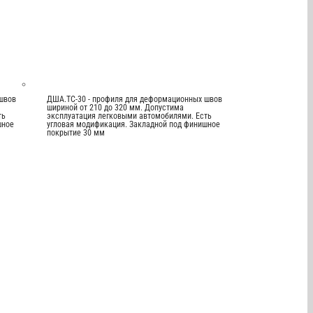
швов
ДША.ТС-30 - профиля для деформационных швов
шириной от 210 до 320 мм. Допустима
ть
эксплуатация легковыми автомобилями. Есть
шное
угловая модификация. Закладной под финишное
покрытие 30 мм