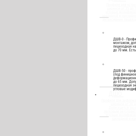
Профиля для устро
шириной от 35 до 
угловые модифика
закладной и накладн
интенсивные пешеход
ДШВ-0 - Проф
монтажом, до
пешеходная на
до 70 мм. Ест
ДШВ-50 - проф
(под финишное
деформационн
до 65 мм. Доп
пешеходная эк
угловые моди
ДШО
Профиля для деформ
шириной от 30 д
Допускается экс
легковым автотранс
угловые модифика
закладной и на