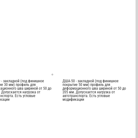
 - закладной (под финишное
ДША-50 - закладной (под финишное
ие 30 мм) профиль для
покрытие 50 мм) профиль для
ационного шва шириной от 50 до
деформационного шва шириной от 50 до
 Допускается нагрузка от
205 мм. Допускается нагрузка от
нспорта. Есть угловые
автотранспорта. Есть угловые
кации
модификации