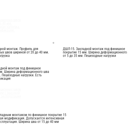
ационных швов
о 40 мм.
ная нагрузка.
ификации.
дной монтаж. Профиль для
ДШЛ-15. Закладной монтаж под финишное
х швов шириной от 20 до 40 мм.
покрытие 15 мм. Ширина деформационного
грузка
от 5 до 35 мм. Пешеходные нагрузки
адной монтаж под финишное
мм. Ширина деформационного шва
м. Пешеходные нагрузки. Есть
фикация
ационных швов
 мм с высокой
 эксплуатации
кладным монтажом по финишное покрытие 15
вая модификация. Допускается интенсивная
сплуатация. Ширина шва от 15 до 40 мм