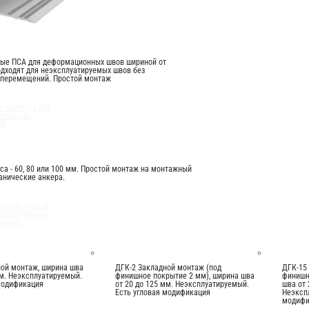
вые ПСА для деформационных швов шириной от
одходят для неэксплуатируемых швов без
 перемещений. Простой монтаж
 плинтуса для
ерческих
й.
са - 60, 80 или 100 мм. Простой монтаж на монтажный
анические анкера.
иной от 20 до
 модификации.
уемые.
ой монтаж, ширина шва
ДГК-2 Закладной монтаж (под
ДГК-15
мм. Неэксплуатируемый.
финишное покрытие 2 мм), ширина шва
финишн
модификация
от 20 до 125 мм. Неэксплуатируемый.
шва от 
Есть угловая модификация
Неэксп
модифи