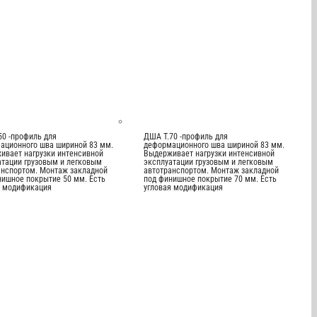
50 -профиль для
ДША Т.70 -профиль для
ационного шва шириной 83 мм.
деформационного шва шириной 83 мм.
ивает нагрузки интенсивной
Выдерживает нагрузки интенсивной
атации грузовым и легковым
эксплуатации грузовым и легковым
анспортом. Монтаж закладной
автотранспортом. Монтаж закладной
нишное покрытие 50 мм. Есть
под финишное покрытие 70 мм. Есть
я модификация
угловая модификация