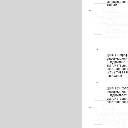
модификация.
100 мм
ДША.Т
Профиля для деформа
компенсаторы из
Допускаются высок
создаваемые г
транспортом. Ест
модификации.
деформационного 
ДША Т.0 -проф
деформационн
Выдерживает 
эксплуатации 
автотранспорт
Есть угловая 
накладной
ДША Т.УГЛ2-п
деформационн
Выдерживает 
эксплуатации 
автотранспорт
ДПШ
Профиль для деформа
используемый со
гидроизоляционным
при строительстве
парково