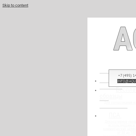
Skip to content
+7 (495) 1
INFO@AQU
Беспла
образцы
Для согласования н
ПСА
Декоративные проф
использующиеся в
коммерческих целях
от 50 до 18