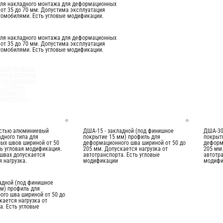
иля накладного монтажа для деформационных
от 35 до 70 мм. Допустима эксплуатация
томобилями. Есть угловые модификации.
иля накладного монтажа для деформационных
от 35 до 70 мм. Допустима эксплуатация
томобилями. Есть угловые модификации.
евый профиль
 швов шириной
таж закладной
ь угловые
пускается
овыми авто.
остью алюминиевый
ДША-15 - закладной (под финишное
ДША-30
дного типа для
покрытие 15 мм) профиль для
покрыт
ых швов шириной от 50
деформационного шва шириной от 50 до
деформ
ть угловая модификация.
205 мм. Допускается нагрузка от
205 мм.
швах допускается
автотранспорта. Есть угловые
автотра
 нагрузка.
модификации
модифи
адной (под финишное
м) профиль для
го шва шириной от 50 до
кается нагрузка от
а. Есть угловые