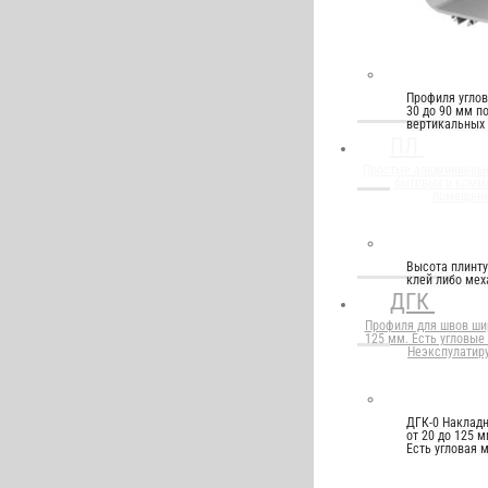
Профиля угло
30 до 90 мм п
вертикальных
ПЛ
Простые алюминиевые
бытовых и комм
помещени
Высота плинту
клей либо мех
ДГК
Профиля для швов шир
125 мм. Есть угловые
Неэкспулатир
ДГК-0 Накладн
от 20 до 125 
Есть угловая 