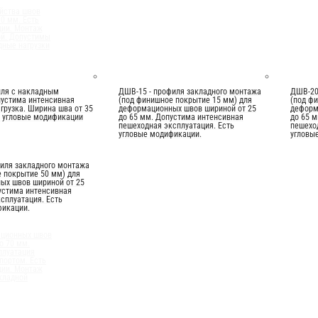
йства швов
70 мм. Есть
ции. Монтаж
ой. Допустимы
ные нагрузки
иля с накладным
ДШВ-15 - профиля закладного монтажа
ДШВ-20
пустима интенсивная
(под финишное покрытие 15 мм) для
(под ф
грузка. Ширина шва от 35
деформационных швов шириной от 25
деформ
ь угловые модификации
до 65 мм. Допустима интенсивная
до 65 
пешеходная эксплуатация. Есть
пешехо
угловые модификации.
угловы
иля закладного монтажа
 покрытие 50 мм) для
ых швов шириной от 25
устима интенсивная
сплуатация. Есть
фикации.
ационных швов
о 70 мм.
плуатация
портом. Есть
ции. Монтаж
кладной