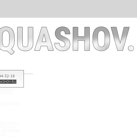
44-32-18
ASHOV.RU
тные
а Ваш объект
иля, широко
 быту и в
. Ширина шва
0 мм.