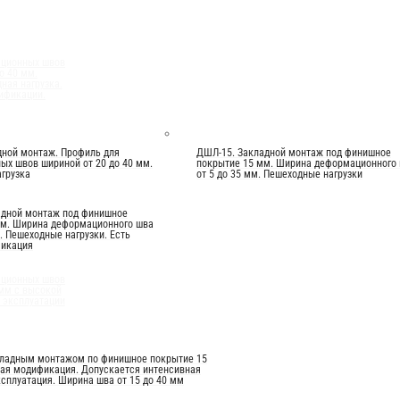
ационных швов
о 40 мм.
ная нагрузка.
ификации.
дной монтаж. Профиль для
ДШЛ-15. Закладной монтаж под финишное
х швов шириной от 20 до 40 мм.
покрытие 15 мм. Ширина деформационного
грузка
от 5 до 35 мм. Пешеходные нагрузки
адной монтаж под финишное
мм. Ширина деформационного шва
м. Пешеходные нагрузки. Есть
фикация
ационных швов
 мм с высокой
 эксплуатации
кладным монтажом по финишное покрытие 15
вая модификация. Допускается интенсивная
сплуатация. Ширина шва от 15 до 40 мм