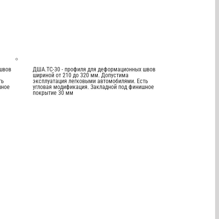
швов
ДША.ТС-30 - профиля для деформационных швов
шириной от 210 до 320 мм. Допустима
ть
эксплуатация легковыми автомобилями. Есть
шное
угловая модификация. Закладной под финишное
покрытие 30 мм