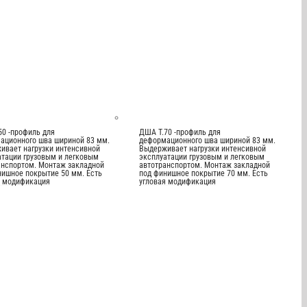
50 -профиль для
ДША Т.70 -профиль для
ационного шва шириной 83 мм.
деформационного шва шириной 83 мм.
ивает нагрузки интенсивной
Выдерживает нагрузки интенсивной
атации грузовым и легковым
эксплуатации грузовым и легковым
анспортом. Монтаж закладной
автотранспортом. Монтаж закладной
нишное покрытие 50 мм. Есть
под финишное покрытие 70 мм. Есть
я модификация
угловая модификация