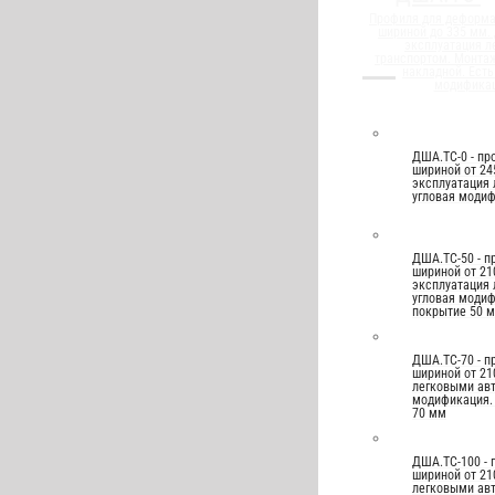
Профиля для деформ
шириной до 335 мм.
эксплуатация л
транспортом. Монтаж
накладной. Есть
модифика
ДША.ТС-0 - п
шириной от 24
эксплуатация 
угловая моди
ДША.ТС-50 - 
шириной от 21
эксплуатация 
угловая модиф
покрытие 50 
ДША.ТС-70 - 
шириной от 21
легковыми авт
модификация.
70 мм
ДША.ТС-100 -
шириной от 21
легковыми авт