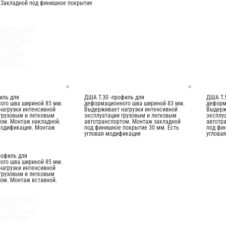
 Закладной под финишное покрытие
ционных швов,
 алюминия.
ие нагрузки
рузовым
ь угловые
 Ширина
шва 85 мм.
иль для
ДША Т.30 -профиль для
ДША Т.
ого шва шириной 85 мм.
деформационного шва шириной 83 мм.
деформ
нагрузки интенсивной
Выдерживает нагрузки интенсивной
Выдерж
грузовым и легковым
эксплуатации грузовым и легковым
эксплу
ом. Монтаж накладной.
автотранспортом. Монтаж закладной
автотр
модификация. Монтаж
под финишное покрытие 30 мм. Есть
под фи
угловая модификация
углова
рофиль для
ого шва шириной 85 мм.
нагрузки интенсивной
грузовым и легковым
ом. Монтаж вставной.
ционного шва,
вместно с
и мембранами
 подземных
к