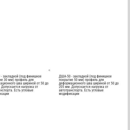
 - закладной (под финишное
ДША-50 - закладной (под финишное
ие 30 мм) профиль для
покрытие 50 мм) профиль для
ационного шва шириной от 50 до
деформационного шва шириной от 50 до
 Допускается нагрузка от
205 мм. Допускается нагрузка от
нспорта. Есть угловые
автотранспорта. Есть угловые
кации
модификации