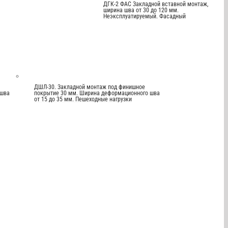
ДГК-2 ФАС Закладной вставной монтаж,
ширина шва от 30 до 120 мм.
Неэксплуатируемый. Фасадный
ДШЛ-30. Закладной монтаж под финишное
 шва
покрытие 30 мм. Ширина деформационного шва
от 15 до 35 мм. Пешеходные нагрузки