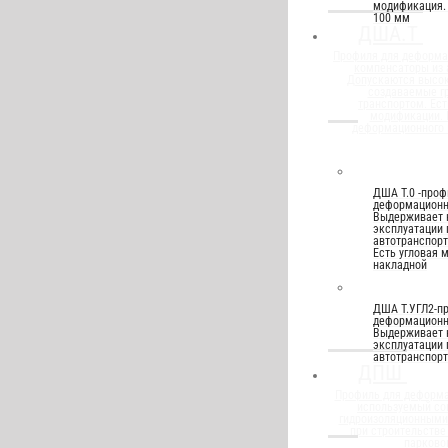
модификация.
100 мм
ДША.Т
Профиля для деформа
компенсаторы из
Допускаются высок
создаваемые г
транспортом. Ест
модификации.
деформационного 
ДША Т.0 -проф
деформационн
Выдерживает 
эксплуатации 
автотранспорт
Есть угловая 
накладной
ДША Т.УГЛ2-п
деформационн
Выдерживает 
эксплуатации 
автотранспорт
ДПШ
Профиль для деформа
используемый со
гидроизоляционным
при строительстве
парково