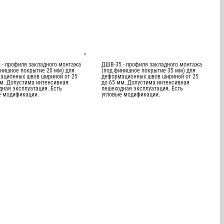
 - профиля закладного монтажа
ДШВ-35 - профиля закладного монтажа
инишное покрытие 20 мм) для
(под финишное покрытие 35 мм) для
ационных швов шириной от 25
деформационных швов шириной от 25
мм. Допустима интенсивная
до 65 мм. Допустима интенсивная
дная эксплуатация. Есть
пешеходная эксплуатация. Есть
е модификации.
угловые модификации.