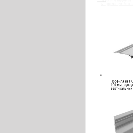
Неэксплуатируемые. 
модификации. Монт
Профиля из ПС
100 мм подход
вертикальных