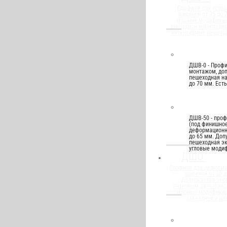
Профиля для устро
шириной от 35 до 
угловые модифика
закладной и накладн
интенсивные пешеход
ДШВ-0 - Проф
монтажом, до
пешеходная на
до 70 мм. Ест
ДШВ-50 - проф
(под финишное
деформационн
до 65 мм. Доп
пешеходная эк
угловые моди
ДШО
Профиля для деформ
шириной от 30 д
Допускается экс
легковым автотранс
угловые модифика
закладной и на