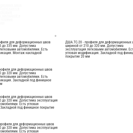
ационных швов
 Допускается
егковым
 закладной и
 угловые
ции
рофиля для деформационных швов
ДША.ТС-20 - профиля для деформационных 
5 до 335 мм. Допустима
шириной от 210 до 320 мм. Допустима
легковыми автомобилями. Есть
эксплуатация легковыми автомобилями. Ес
фикация. Монтаж накладной
угловая модификация. Закладной под фини
покрытие 20 мм
профиля для деформационных швов
0 до 320 мм. Допустима
легковыми автомобилями. Есть
икация. Закладной под финишное
мм
профиля для деформационных швов
0 до 320 мм. Допустима эксплуатация
омобилями. Есть угловая
 Закладной под финишное покрытие
 профиля для деформационных швов
0 до 320 мм. Допустима эксплуатация
омобилями. Есть угловая