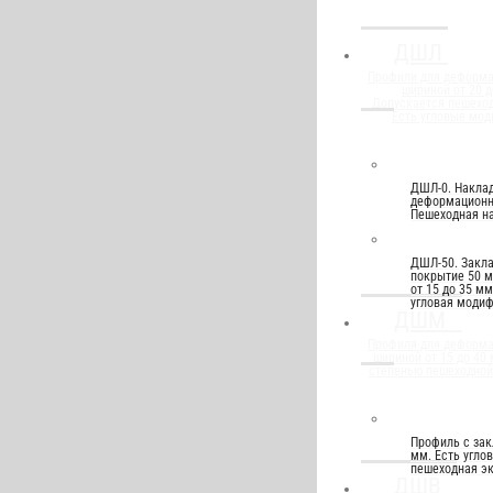
ДШЛ
Профили для деформ
шириной от 20 д
Допускается пешеход
Есть угловые мод
ДШЛ-0. Накла
деформационны
Пешеходная на
ДШЛ-50. Закл
покрытие 50 
от 15 до 35 м
угловая моди
ДШМ
Профиля для деформ
шириной от 15 до 40
степенью пешеходной
Профиль с за
мм. Есть угло
пешеходная эк
ДШВ