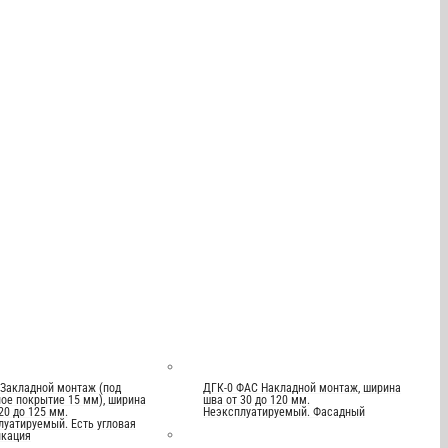
 Закладной монтаж (под
ДГК-0 ФАС Накладной монтаж, ширина
ое покрытие 15 мм), ширина
шва от 30 до 120 мм.
20 до 125 мм.
Неэксплуатируемый. Фасадный
луатируемый. Есть угловая
кация