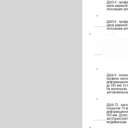
ДШО-0 - проф
швов шириной 
легковыми ав
ДШО-0 - проф
швов шириной 
легковыми ав
ДША
Полностью алюмини
для деформационных
от 25 до 205 мм. Мон
и накладной. Ест
модификации. До
эксплуатация легк
ДША-0 - полн
профиль накла
деформационн
до 205 мм. Ес
На маленьких 
автомобильная
ДША-75 - закл
покрытие 75 м
деформационно
205 мм. Допус
автотранспорт
модификации
ДША.ТС