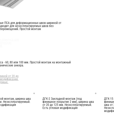
вые ПСА для деформационных швов шириной от
одходят для неэксплуатируемых швов без
 перемещений. Простой монтаж
 плинтуса для
ерческих
й.
са - 60, 80 или 100 мм. Простой монтаж на монтажный
анические анкера.
иной от 20 до
 модификации.
уемые.
ой монтаж, ширина шва
ДГК-2 Закладной монтаж (под
ДГК-15
мм. Неэксплуатируемый.
финишное покрытие 2 мм), ширина шва
финишн
модификация
от 20 до 125 мм. Неэксплуатируемый.
шва от 
Есть угловая модификация
Неэксп
модифи